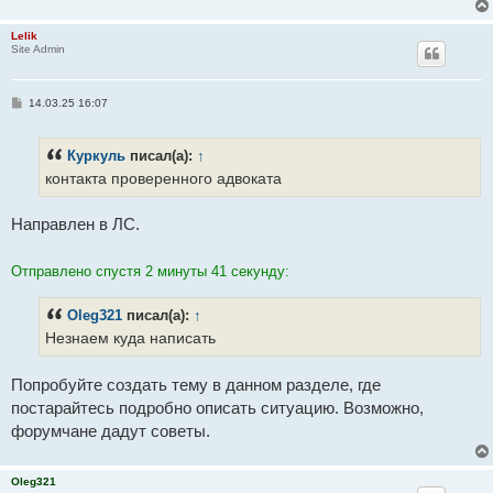
Lelik
Site Admin
С
14.03.25 16:07
о
о
б
Куркуль
писал(а):
↑
щ
е
контакта проверенного адвоката
н
и
е
Направлен в ЛС.
Отправлено спустя 2 минуты 41 секунду:
Oleg321
писал(а):
↑
Незнаем куда написать
Попробуйте создать тему в данном разделе, где
постарайтесь подробно описать ситуацию. Возможно,
форумчане дадут советы.
Oleg321