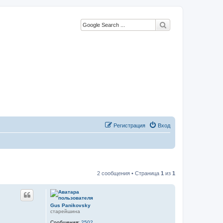
Google Search
Регистрация
Вход
2 сообщения • Страница
1
из
1
Gus Panikovsky
старейшина
Сообщения:
2502