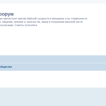
форум
ы протестуют против бабской сущности в женщинах и их стервозности.
и, общение, мнения и, конечно же, юмор в отношении женской части
нсультации. Сoветы психолога.
общество
иренный поиск