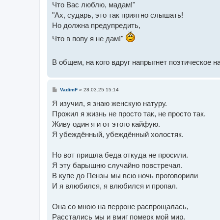
Что Вас люблю, мадам!"
щ
е
"Ах, сударь, это так приятно слышать!
н
и
Но должна предупредить,
е
Что в попу я не дам!"
В общем, на кого вдруг напрыгнет поэтическое н
С
VadimF
»
28.03.25 15:14
о
о
Я изучил, я знаю женскую натуру.
б
Прожил я жизнь не просто так, не просто так.
щ
е
Живу один я и от этого кайфую.
н
и
Я убеждённый, убеждённый холостяк.
е
Но вот пришла беда откуда не просили.
Я эту барышню случайно повстречал.
В купе до Пензы мы всю ночь проговорили
И я влюбился, я влюбился и пропал.
Она со мною на перроне распрощалась,
Расстались мы и вмиг померк мой мир.