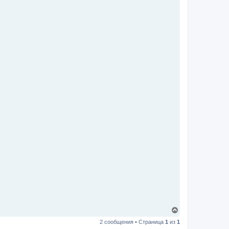
В
е
2 сообщения • Страница
1
из
1
р