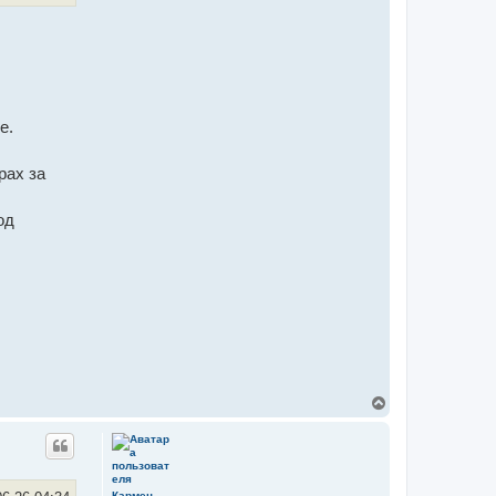
е.
рах за
од
В
е
р
н
у
т
ь
Кармен