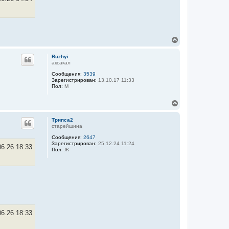
л
у
В
е
р
Ruzhyi
н
аксакал
у
Сообщения:
3539
т
Зарегистрирован:
13.10.17 11:33
ь
Пол:
М
с
я
В
к
е
н
р
а
Трипса2
н
ч
старейшина
у
а
Сообщения:
2647
т
л
Зарегистрирован:
25.12.24 11:24
ь
у
06.26 18:33
Пол:
Ж
с
я
к
н
а
ч
а
л
у
06.26 18:33