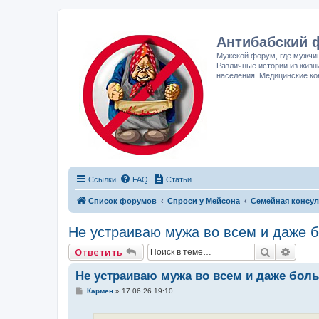
Антибабский 
Мужской форум, где мужчин
Различные истории из жизн
населения. Медицинские ко
Ссылки
FAQ
Статьи
Список форумов
Спроси у Мейсона
Семейная консул
Не устраиваю мужа во всем и даже 
Поиск
Расш
Ответить
Не устраиваю мужа во всем и даже бол
С
Кармен
»
17.06.26 19:10
о
о
б