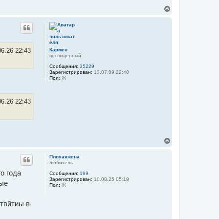
В
е
р
н
у
т
ь
Кармен
06.26 22:43
посвященный
с
я
Сообщения:
35229
к
Зарегистрирован:
13.07.09 22:48
н
Пол:
Ж
а
ч
а
06.26 22:43
л
у
В
е
р
Плохаяжена
н
любитель
у
го года
Сообщения:
199
т
Зарегистрирован:
10.08.25 05:19
ь
ные
Пол:
Ж
с
я
к
утвйтиы в
н
а