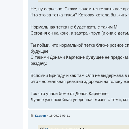
Не, ну серьезно. Скажи, зачем тетке жить все вр
Что это за тетка такая? Которая хотела бы жить
Нормальная тетка не будет жить с таким М.
Сегодня он на коне, а завтра - труп (и она с дет
Ты пойми, что нормальной тетке ближе ровное сп
будущее.
С такими Донами Карлеоне будущее не предсказу
раздачу.
Вспомни Бригаду и как там Оля не выдержала в к
Это - нормальная реакция здоровой на голову ж
Так что упаси боже от Донов Карлеоне.
Лучше уж спокойная уверенная жизнь с теми, ког
С
Кармен
»
18.06.26 09:11
о
о
б