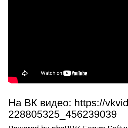
На ВК видео:
https://vkvi
228805325_456239039