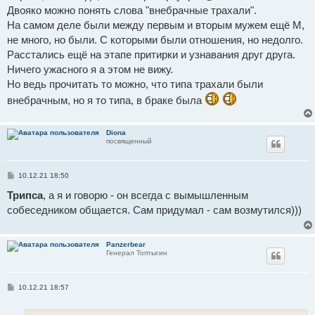
Двояко можно понять слова "внебрачные трахали".
На самом деле были между первым и вторым мужем ещё М,
не много, но были. С которыми были отношения, но недолго.
Расстались ещё на этапе притирки и узнавания друг друга.
Ничего ужасного я а этом не вижу.
Но ведь прочитать то можно, что типа трахали были
внебрачным, но я то типа, в браке была
Diona
посвященный
С
10.12.21 18:50
о
о
Трипса
, а я и говорю - он всегда с вымышленным
б
собеседником общается. Сам придумал - сам возмутился)))
щ
е
н
и
е
Panzerbear
Генерал Топтыгин
С
10.12.21 18:57
о
о
б