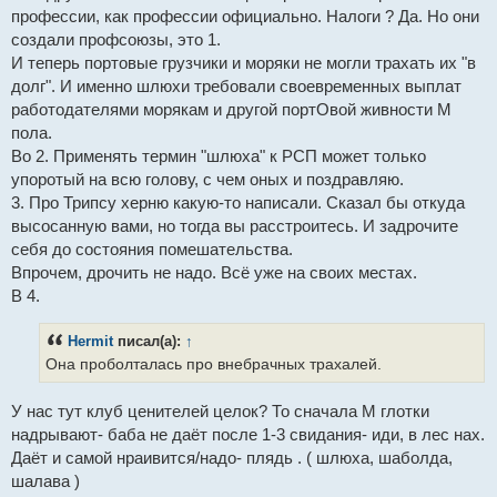
профессии, как профессии официально. Налоги ? Да. Но они
создали профсоюзы, это 1.
И теперь портовые грузчики и моряки не могли трахать их "в
долг". И именно шлюхи требовали своевременных выплат
работодателями морякам и другой портОвой живности М
пола.
Во 2. Применять термин "шлюха" к РСП может только
упоротый на всю голову, с чем оных и поздравляю.
3. Про Трипсу херню какую-то написали. Сказал бы откуда
высосанную вами, но тогда вы расстроитесь. И задрочите
себя до состояния помешательства.
Впрочем, дрочить не надо. Всё уже на своих местах.
В 4.
Hermit
писал(а):
↑
Она проболталась про внебрачных трахалей.
У нас тут клуб ценителей целок? То сначала М глотки
надрывают- баба не даёт после 1-3 свидания- иди, в лес нах.
Даёт и самой нраивится/надо- плядь . ( шлюха, шаболда,
шалава )