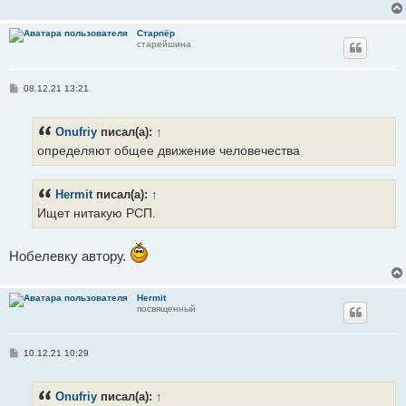
Старпёр
старейшина
С
08.12.21 13:21
о
о
б
Onufriy
писал(а):
↑
щ
е
определяют общее движение человечества
н
и
е
Hermit
писал(а):
↑
Ищет нитакую РСП.
Нобелевку автору.
Hermit
посвященный
С
10.12.21 10:29
о
о
б
Onufriy
писал(а):
↑
щ