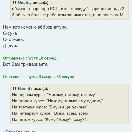
Onufriy
писал(а):
↑
щ
е
обычно говоря про РСП, имеют ввиду 1 вариант, иногда 2.
н
и
3 обычно больше ребенком занимаются, а не поиском М
е
Немного изменю аббревиатуру.
С-сука
С- стерва.
Д- дура
Отправлено спустя 18 секунд:
Вот Вам три варианта.
Отправлено спустя 3 минуты 56 секунд:
Hermit
писал(а):
↑
На первом курсе: "Никому, никому, никому".
На втором курсе: "Никому, только ему одному".
На третьем курсе: "Ему и ещё одному".
На четвёртом курсе: "Всем, всем, всем".
На пятом курсе: "Кому? Кому? Кому?".