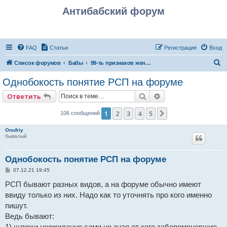
Антибабский форум
FAQ
Статьи
Регистрация
Вход
П
Список форумов
Бабы
99-ть признаков женщин, с которыми знакомиться не следует
о
Однобокость понятие РСП на форуме
и
Поиск
Расширенный пои
Ответить
с
к
1
2
3
4
5
След.
106 сообщений
Onufriy
бывалый
Однобокость понятие РСП на форуме
С
07.12.21 19:45
о
о
РСП бывают разных видов, а на форуме обычно имеют
б
ввиду только из них. Надо как то уточнять про кого именно
щ
е
пишут.
н
и
Ведь бывают:
е
1) шлюхи неожиданно сами не зная от кого забеременевшие,