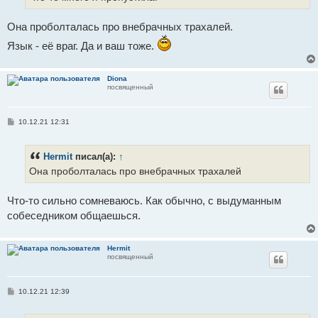
и
е
Она проболталась про внебрачных трахалей.
Язык - её враг. Да и ваш тоже.
Diona
посвященный
С
10.12.21 12:31
о
о
б
Hermit
писал(а):
↑
щ
е
Она проболталась про внебрачных трахалей
н
и
е
Что-то сильно сомневаюсь. Как обычно, с выдуманным
собеседником общаешься.
Hermit
посвященный
С
10.12.21 12:39
о
о
б