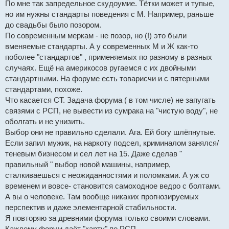
По мне так запредельное скудоумие. Тётки может и тупые,
но им нужны стандарты поведения с М. Например, раньше
до свадьбы было позором.
По современным меркам - не позор, но (!) это были
вменяемые стандарты. А у современных М и Ж как-то
поболее "стандартов" , применяемых по разному в разных
случаях. Ещё на америкосов ругаемся с их двойными
стандартными. На форуме есть товарисчи и с пятерными
стандартами, похоже.
Что касается СТ. Задача форума ( в том числе) не запугать
связями с РСП, не вывести из сумрака на "чистую воду", не
оболгать и не унизить.
Выбор они не правильно сделали. Ага. Ей богу шлёпнутые.
Если запил мужик, на наркоту подсел, криминалом занялся/
теневым бизнесом и сел лет на 15. Даже сделав "
правильный " выбор новой машины, например,
сталкиваешься с неожиданностями и поломками. А уж со
временем и вовсе- становится самоходное ведро с болтами.
А вы о человеке. Там вообще никаких прогнозируемых
перспектив и даже элементарной стабильности.
Я повторяю за древними форума только своими словами.
Каждому форум даёт "карту" по РСП.