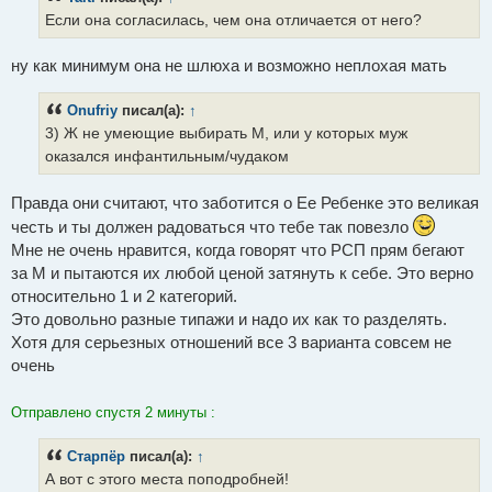
е
Если она согласилась, чем она отличается от него?
н
и
е
ну как минимум она не шлюха и возможно неплохая мать
Onufriy
писал(а):
↑
3) Ж не умеющие выбирать М, или у которых муж
оказался инфантильным/чудаком
Правда они считают, что заботится о Ее Ребенке это великая
честь и ты должен радоваться что тебе так повезло
Мне не очень нравится, когда говорят что РСП прям бегают
за М и пытаются их любой ценой затянуть к себе. Это верно
относительно 1 и 2 категорий.
Это довольно разные типажи и надо их как то разделять.
Хотя для серьезных отношений все 3 варианта совсем не
очень
Отправлено спустя 2 минуты :
Старпёр
писал(а):
↑
А вот с этого места поподробней!