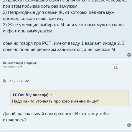
при этом побывав хоть раз замужем
2) Непригодные для семьи Ж, от которых бедняга муж
сбежал, спасая свою психику
3) Ж не умеющие выбирать М, или у которых муж оказался
инфантильным/чудаком
обычно говоря про РСП, имеют ввиду 1 вариант, иногда 2. 3
обычно больше ребенком занимаются, а не поиском М
Ненастоящий сварщик
посвященный
С
07.12.21 20:32
о
о
б
Onufriy
писал(а):
↑
щ
е
Надо как то уточнять про кого именно пишут
н
и
е
Давай, рассказывай нам про свою. И что там у тебя
стряслось?