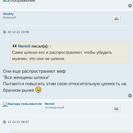
Onufriy
бывалый
С
10.12.21 23:06
о
о
б
Hermit
писал(а):
↑
щ
е
Сами шлюхи его и распространяют, чтобы убедить
н
и
мужчин, что они не шлюхи.
е
Они еще распространяют миф
"Все женщины шлюхи"
Пытаются повысить этим свою относительную ценность на
брачном рынке
Hermit
посвященный
С
11.12.21 09:07
о
о
б