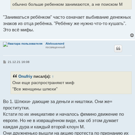
обычно больше ребенком занимаются, а не поиском М
"Заниматься ребёнком" часто означает выбивание денежных
знаков из отца ребёнка. "Ребёнку же нужно что-то кушать".
Это всё мифы.
Aleksusnord
посвященный
С
21.12.21 16:08
о
о
б
Onufriy
писал(а):
↑
щ
е
Они еще распространяют миф
н
и
"Все женщины шлюхи"
е
Во 1. Шлюхи- дающие за деньги и ништяки. Они же=
проститутки.
Кстати по их инициативе и началось фемино движение по
европе. Но не в извращённом виде, как об этом думает
каждая дура и каждый второй клоун М.
Они дружненько вышли на акцию протеста по признанию их