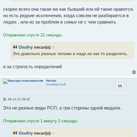
скорее всего она такая же как бывший или ей такие нравятся.
но есть редкие исключения, когда совсем не разбирается в
людях , или из за проблем в семье не с чем сравнить
Отправлено спустя 22 секунды:
Onufriy
писал(а):
↑
Это довольно разные типажи и надо их как то разделять.
я за строгость определений
Hermit
посвященный
С
08.12.21 08:42
о
о
Это не разные виды РСП, а три стороны одной медали.
б
щ
е
Отправлено спустя 1 минуту 2 секунды:
н
и
е
Onufriy
писал(а):
↑