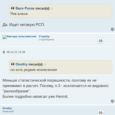
о
б
Вася Рогов
писал(а):
↑
щ
е
Рев аленя.
н
и
е
Да. Ищет нитакую РСП.
Старпёр
старейшина
С
08.12.21 12:38
о
о
б
Onufriy
писал(а):
↑
щ
е
но есть редкие исключения
н
и
е
Меньше статистической погрешности, поэтому их не
принимают в расчет. Посему, п.3 - исключается из видового
"разнообразия".
Более подробно написал уже Hermit.
Onufriy
бывалый