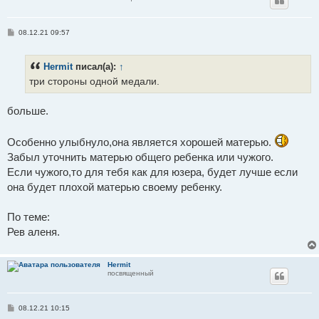
С
08.12.21 09:57
о
о
б
Hermit
писал(а):
↑
щ
е
три стороны одной медали.
н
и
е
больше.
Особенно улыбнуло,она является хорошей матерью.
Забыл уточнить матерью общего ребенка или чужого.
Если чужого,то для тебя как для юзера, будет лучше если
она будет плохой матерью своему ребенку.
По теме:
Рев аленя.
Hermit
посвященный
С
08.12.21 10:15
о