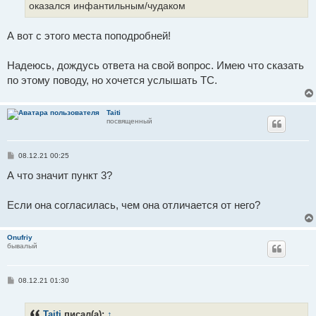
и
оказался инфантильным/чудаком
е
А вот с этого места поподробней!
Надеюсь, дождусь ответа на свой вопрос. Имею что сказать
по этому поводу, но хочется услышать ТС.
Taiti
посвященный
С
08.12.21 00:25
о
о
А что значит пункт 3?
б
щ
е
Если она согласилась, чем она отличается от него?
н
и
е
Onufriy
бывалый
С
08.12.21 01:30
о
о
б
Taiti
писал(а):
↑
щ