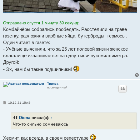
Отправлено спустя 1 минуту 39 секунд:
Комбайнёры собрались пообедать. Расстелили на траве
газетку, разложили варёные яйца, бутерброды, термосы.
Один читает в газете:
- Учёные выяснили, что за 25 лет половой жизни женское
влагалище изнашивается на одну тысячную миллиметра.
Другой:
- Эх, нам бы такие подшипники!
Трипса
посвященный
С
10.12.21 15:45
о
о
б
Diona
писал(а):
↑
щ
е
Что-то сильно сомневаюсь
н
и
е
Хермит, как всегда, в своем репертуаре