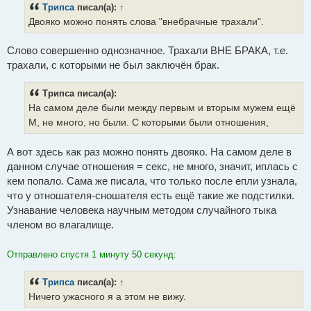
Трипса
писал(а):
↑
щ
е
Двояко можно понять слова "внебрачные трахали".
н
и
е
Слово совершенно однозначное. Трахали ВНЕ БРАКА, т.е.
трахали, с которыми не был заключён брак.
Трипса писал(а):
На самом деле были между первым и вторым мужем ещё
М, не много, но были. С которыми были отношения,
А вот здесь как раз можно понять двояко. На самом деле в
данном случае отношения = секс, не много, значит, иплась с
кем попало. Сама же писала, что только после епли узнала,
что у отношателя-сношателя есть ещё такие же подстилки.
Узнавание человека научным методом случайного тыка
членом во влагалище.
Отправлено спустя 1 минуту 50 секунд:
Трипса
писал(а):
↑
Ничего ужасного я а этом не вижу.