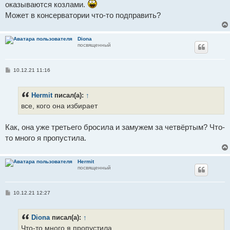
оказываются козлами.
Может в консерватории что-то подправить?
Diona
посвященный
С
10.12.21 11:16
о
о
б
Hermit
писал(а):
↑
щ
е
все, кого она избирает
н
и
е
Как, она уже третьего бросила и замужем за четвёртым? Что-
то много я пропустила.
Hermit
посвященный
С
10.12.21 12:27
о
о
б
Diona
писал(а):
↑
щ
е
Что-то много я пропустила.
н