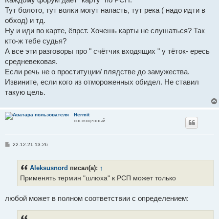
Тут болото, тут волки могут напасть, тут река ( надо идти в
обход) и тд.
Ну и иди по карте, ёпрст. Хочешь карты не слушаться? Так
кто-ж тебе судья?
А все эти разговоры про " счётчик входящих " у тёток- ересь
средневековая.
Если речь не о проституции/ плядстве до замужества.
Извините, если кого из отмороженных обидел. Не ставил
такую цель.
Hermit
посвященный
С
22.12.21 13:26
о
о
б
Aleksusnord
писал(а):
↑
щ
е
Применять термин "шлюха" к РСП может только
н
и
е
любой может в полном соответствии с определением: