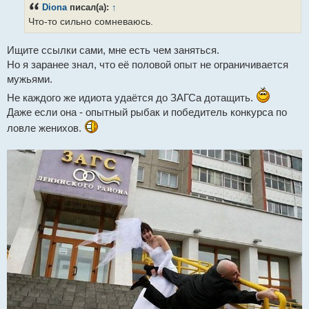
Diona
писал(а):
↑
щ
е
Что-то сильно сомневаюсь.
н
и
е
Ищите ссылки сами, мне есть чем заняться.
Но я заранее знал, что её половой опыт не ограничивается
мужьями.
Не каждого же идиота удаётся до ЗАГСа дотащить.
Даже если она - опытный рыбак и победитель конкурса по
ловле женихов.