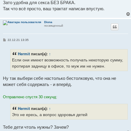
Зато удобна для секса БЕЗ БРАКА.
Так что всё просто, ваш трактат написан впустую.
Diona
посвященный
С
22.12.21 13:35
о
о
б
Hermit
писал(а):
↑
щ
е
Если они имеют возможность получать некоторую сумму,
н
и
протирая задницу в офисе, то муж им не нужен.
е
Ну так выбери себе настолько бестолковую, что она не
может себя содержать - и вперёд.
Отправлено спустя 30 секунд:
Hermit
писал(а):
↑
Это не ересь, а вопрос здоровья детей
Тебе дети чтоль нужны? Зачем?