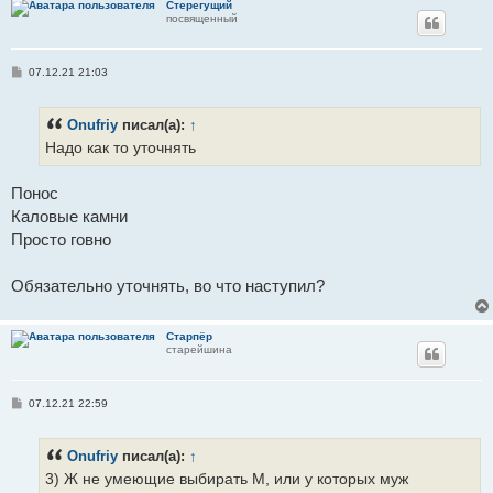
Стерегущий
посвященный
С
07.12.21 21:03
о
о
б
Onufriy
писал(а):
↑
щ
е
Надо как то уточнять
н
и
е
Понос
Каловые камни
Просто говно
Обязательно уточнять, во что наступил?
Старпёр
старейшина
С
07.12.21 22:59
о
о
б
Onufriy
писал(а):
↑
щ
е
3) Ж не умеющие выбирать М, или у которых муж
н