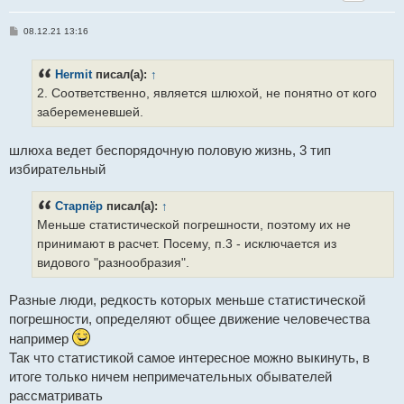
С
08.12.21 13:16
о
о
б
Hermit
писал(а):
↑
щ
е
2. Соответственно, является шлюхой, не понятно от кого
н
и
забеременевшей.
е
шлюха ведет беспорядочную половую жизнь, 3 тип
избирательный
Старпёр
писал(а):
↑
Меньше статистической погрешности, поэтому их не
принимают в расчет. Посему, п.3 - исключается из
видового "разнообразия".
Разные люди, редкость которых меньше статистической
погрешности, определяют общее движение человечества
например
Так что статистикой самое интересное можно выкинуть, в
итоге только ничем непримечательных обывателей
рассматривать